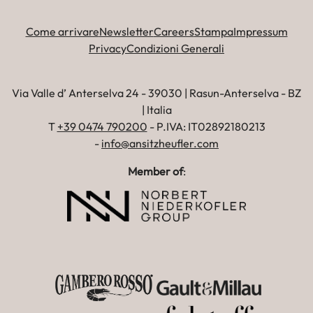
Come arrivare
Newsletter
Careers
Stampa
Impressum
Privacy
Condizioni Generali
Via Valle d’ Anterselva 24 - 39030 | Rasun-Anterselva - BZ
| Italia
T
+39 0474 790200
- P.IVA: IT02892180213
-
info@ansitzheufler.com
Member of
: