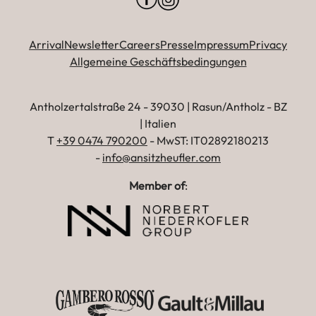
Arrival
Newsletter
Careers
Presse
Impressum
Privacy
Allgemeine Geschäftsbedingungen
Antholzertalstraße 24 - 39030 | Rasun/Antholz - BZ
| Italien
T
+39 0474 790200
- MwST: IT02892180213
-
info@ansitzheufler.com
Member of
: